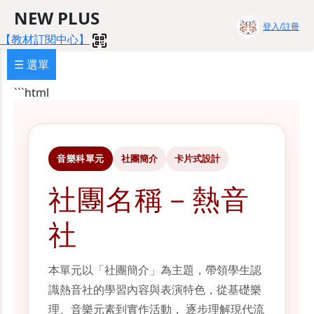
NEW PLUS
登入/註冊
【教材訂閱中心】
☰ 選單
```html
音樂科單元
社團簡介
卡片式設計
社團名稱－熱音
社
本單元以「社團簡介」為主題，帶領學生認
識熱音社的學習內容與表演特色，從基礎樂
理、音樂元素到實作活動， 逐步理解現代流